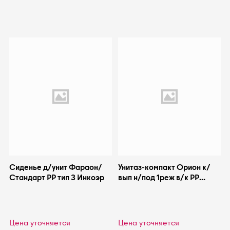
Сиденье д/унит Фараон/
Унитаз-компакт Орион к/
Стандарт PP тип 3 Инкоэр
вып н/под 1реж в/к PP
Santeri 1.P400.8.S00.00B.F
Цена уточняется
Цена уточняется