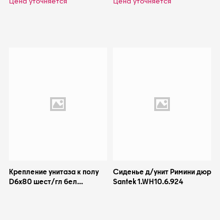
Цена уточняется
Цена уточняется
Крепление унитаза к полу
Сиденье д/унит Римини дюр
D6x80 шест/гл бел
Santek 1.WH10.6.924
колпачки КРМ100(27)