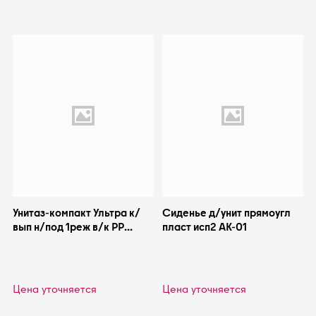
Унитаз-компакт Ультра к/
Сиденье д/унит прямоугл
вып н/под 1реж в/к PP
пласт исп2 АК-01
Santeri 1.P401.3.S00.00B.F
Цена уточняется
Цена уточняется