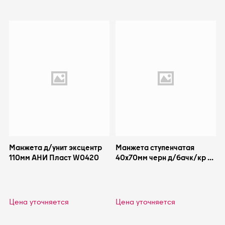
Манжета д/унит эксцентр
Манжета ступенчатая
110мм АНИ Пласт W0420
40x70мм черн д/бачк/кр к
унит Симтек 1-0024
Цена уточняется
Цена уточняется