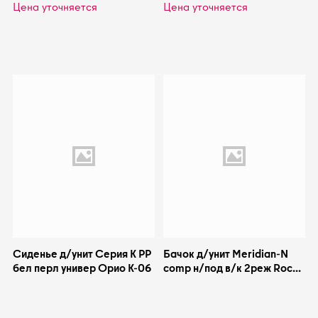
Цена уточняется
Цена уточняется
Сиденье д/унит Серия К PP
Бачок д/унит Meridian-N
бел перл универ Орио К-06
comp н/под в/к 2реж Roca
341242000