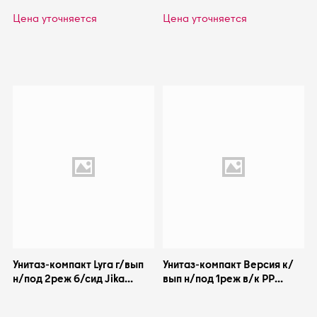
Цена уточняется
Цена уточняется
Унитаз-компакт Lyra г/вып
Унитаз-компакт Версия к/
н/под 2реж б/сид Jika
вып н/под 1реж в/к PP
8.2423.6.000.242.9
Santeri 1.P401.5.S00.00B.F