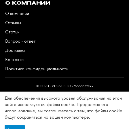
О КОМПАНИИ
О компании
Отзывы
Статьи
Вопрос - ответ
Доставка
Контакты
Политика конфиденциальности
© 2020 - 2026 OOO «Мособлтех»
Для обеспечения высокого уровня обслуживания на этом
сайте используются файлы cookie. Продолжая его
использование, вы соглашаетесь с тем, что файлы cookie
Разработано в АйПи5
будут сохраняться на вашем компьютере.