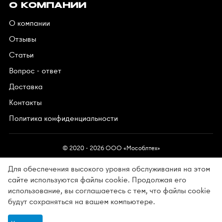
О КОМПАНИИ
О компании
Отзывы
Статьи
Вопрос - ответ
Доставка
Контакты
Политика конфиденциальности
© 2020 - 2026 OOO «Мособлтех»
Для обеспечения высокого уровня обслуживания на этом
сайте используются файлы cookie. Продолжая его
использование, вы соглашаетесь с тем, что файлы cookie
Разработано в АйПи5
будут сохраняться на вашем компьютере.