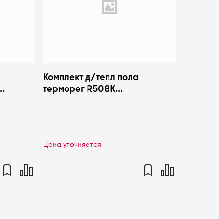
Комплект д/тепл пола
терморег R508K
11DM
120х150х75мм Giacomini
R508KY001
Цена уточняется