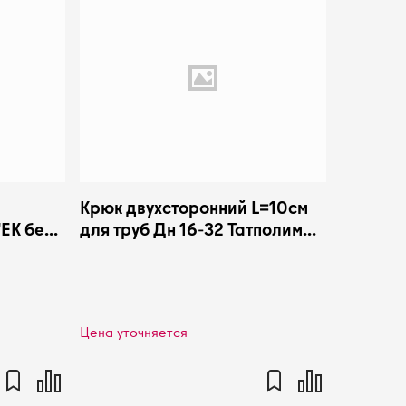
Крюк двухсторонний L=10см
ЕК бел
для труб Дн 16-32 Татполимер
LMANN
101200003
Цена уточняется