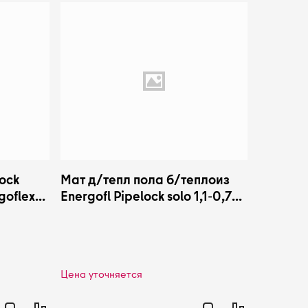
ock
Мат д/тепл пола б/теплоиз
goflex
Energofl Pipelock solo 1,1-0,7
EFRP0/71/1PLKSOL Energoflex
Цена уточняется