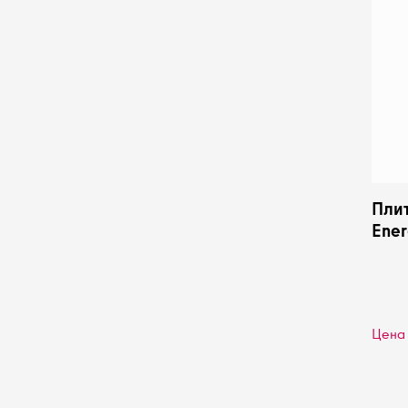
Пли
Ener
1,6 
EFR
Цена 