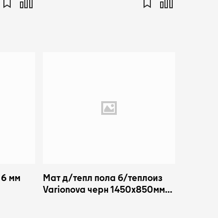
16 мм
Мат д/тепл пола б/теплоиз
Varionova черн 1450x850мм
RAUTHERM S Rehau
12278391001