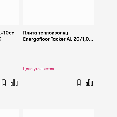
L=10см
Плита теплоизоляц
С
Energofloor Tacker AL 20/1,0-
1,6 des-sg Energoflex
EFRP2011/6TKRAL
Цена уточняется