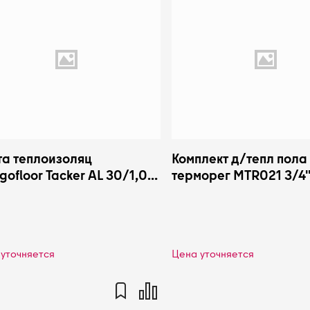
та теплоизоляц
Комплект д/тепл пола
gofloor Tacker AL 30/1,0-
терморег MTR021 3/4"
des-sg Energoflex
170х220х75мм STAH
P3011/6TKRAL
SWHSMTR021
уточняется
Цена уточняется