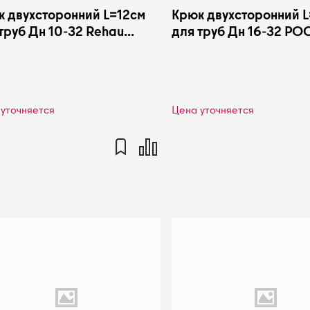
 двухсторонний L=12см
Крюк двухсторонний 
труб Дн 10-32 Rehau
для труб Дн 16-32 РО
57091001
уточняется
Цена уточняется