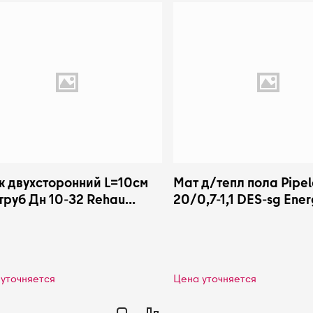
к двухсторонний L=10см
Мат д/тепл пола Pipel
труб Дн 10-32 Rehau
20/0,7-1,1 DES-sg Ener
73881002
EFRP200/71/1PLK
уточняется
Цена уточняется