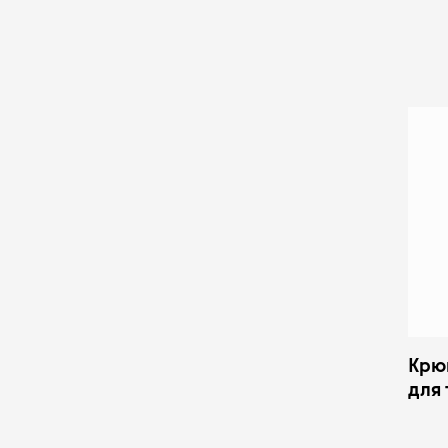
Крю
для 
125