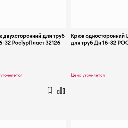
 двухсторонний для труб
Крюк односторонний 
6-32 РосТурПласт 32126
для труб Дн 16-32 РО
уточняется
Цена уточняется