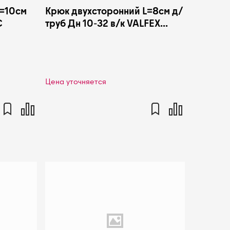
L=10см
Крюк двухсторонний L=8см д/
С
труб Дн 10-32 в/к VALFEX
10162002
Цена уточняется