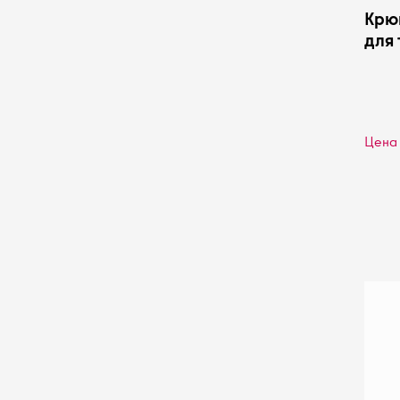
Крюк
для 
126
Цена 