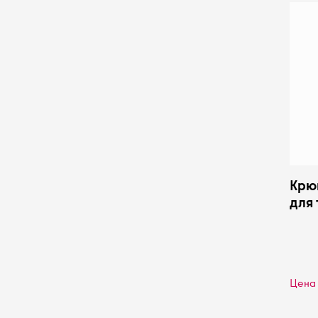
Крю
для 
125
Цена 