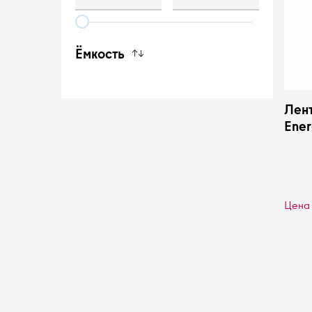
Ёмкость
↑↓
Лен
Ener
Ener
Цена 