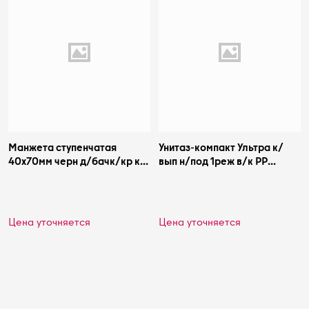
Манжета ступенчатая
Унитаз-компакт Ультра к/
40x70мм черн д/бачк/кр к
вып н/под 1реж в/к PP
унит Симтек 1-0024
Santeri 1.P401.3.S00.00B.F
Цена уточняется
Цена уточняется