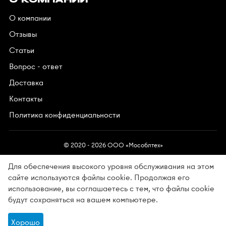
О КОМПАНИИ
О компании
Отзывы
Статьи
Вопрос - ответ
Доставка
Контакты
Политика конфиденциальности
© 2020 - 2026 OOO «Мособлтех»
Для обеспечения высокого уровня обслуживания на этом
сайте используются файлы cookie. Продолжая его
использование, вы соглашаетесь с тем, что файлы cookie
Разработано в АйПи5
будут сохраняться на вашем компьютере.
Хорошо