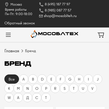
8 (495) 187 77 97
Москва
Время работы
8 (985) 087 77 57
Пн-Пт: 9:00-18:00
shop@mosoblteh.ru
Обратный звонок
Главная
Бренд
БРЕНД
Все
A
B
D
E
F
G
H
I
J
K
M
N
O
P
R
S
T
U
V
W
А
Д
С
Т