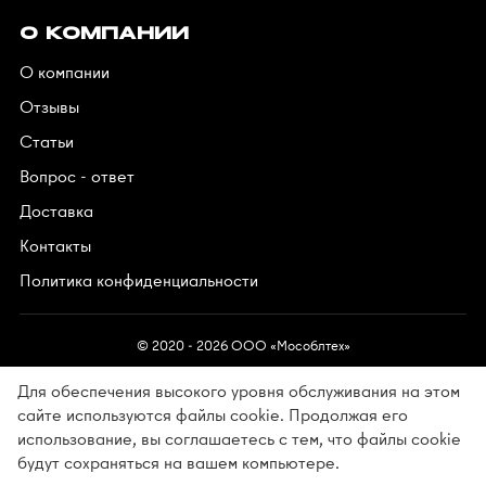
О КОМПАНИИ
О компании
Отзывы
Статьи
Вопрос - ответ
Доставка
Контакты
Политика конфиденциальности
© 2020 - 2026 OOO «Мособлтех»
Для обеспечения высокого уровня обслуживания на этом
сайте используются файлы cookie. Продолжая его
использование, вы соглашаетесь с тем, что файлы cookie
Разработано в АйПи5
будут сохраняться на вашем компьютере.