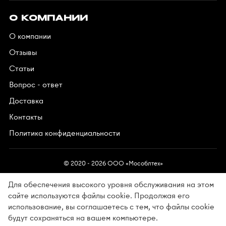
О КОМПАНИИ
О компании
Отзывы
Статьи
Вопрос - ответ
Доставка
Контакты
Политика конфиденциальности
© 2020 - 2026 OOO «Мособлтех»
Для обеспечения высокого уровня обслуживания на этом
сайте используются файлы cookie. Продолжая его
использование, вы соглашаетесь с тем, что файлы cookie
Разработано в АйПи5
будут сохраняться на вашем компьютере.