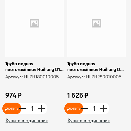
Труба медная
Труба медная
неотожжённая Hailiang D18
неотожжённая Hailiang D28
x 1,0 EN 1057 отрезок 5м
x 1,0 EN 1057 отрезок 5м
Артикул: HLPH180010005
Артикул: HLPH280010005
974
₽
1 525
₽
КУПИТЬ
КУПИТЬ
Купить в один клик
Купить в один клик