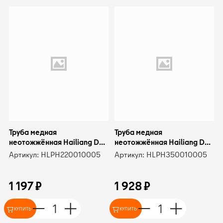
Труба медная
Труба медная
неотожжённая Hailiang D22
неотожжённая Hailiang D35
x 1,0 EN 1057 отрезок 5м
x 1,0 EN 1057 отрезок 5м
Артикул: HLPH220010005
Артикул: HLPH350010005
1 197
₽
1 928
₽
КУПИТЬ
КУПИТЬ