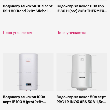
Водонагр эл накоп 80л верт
Водонагр эл накоп 80л гор
PSH 80 Trend 2кВт Stiebel
IF 80 H (pro) 2кВт THERMEX
Eltron 232082
ЭдЭБ00323
Цена уточняется
Цена уточняется
Водонагр эл накоп 100л
Водонагр эл накоп 50л верт
верт IF 100 V (pro) 2кВт
PRO1 R INOX ABS 50 V 1,5кВт
THERMEX ЭдЭБ00247
Ariston 3700561