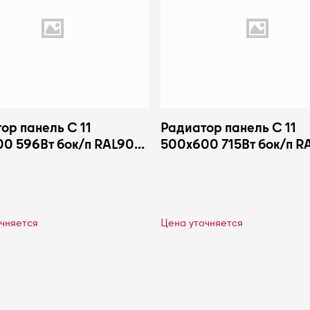
ор панель С 11
Радиатор панель С 11
0 596Вт бок/п RAL9016
500х600 715Вт бок/п R
 Plus
Heaton Plus
чняется
Цена уточняется