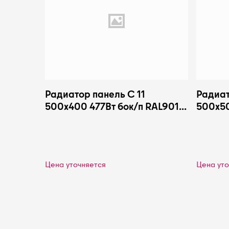
Радиатор панель С 11
Радиат
500х400 477Вт бок/п RAL9016
500х50
Heaton Plus
Heaton
Цена уточняется
Цена уто