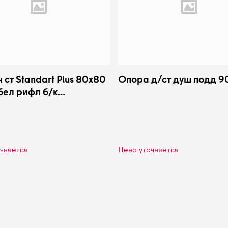
 ст Standart Plus 80х80
Опора д/ст душ подд 9
бел рифл б/к
анда
чняется
Цена уточняется