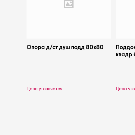
Опора д/ст душ подд 80х80
Поддон
квадр 
Караг
Цена уточняется
Цена уто