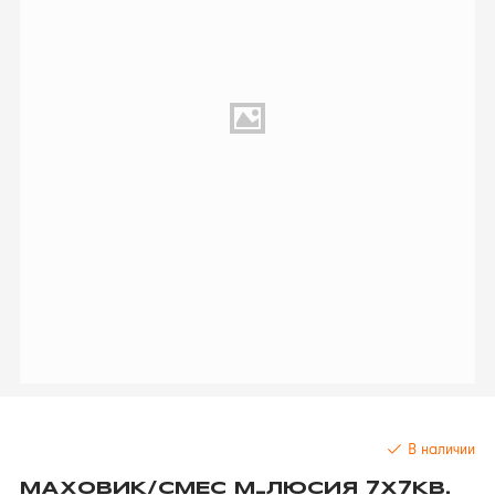
В наличии
МАХОВИК/СМЕС М_ЛЮСИЯ 7Х7КВ.