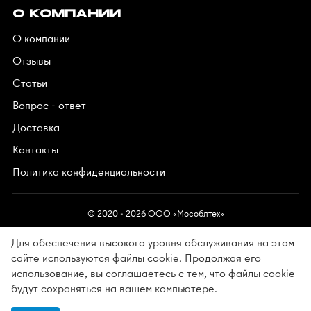
О КОМПАНИИ
О компании
Отзывы
Статьи
Вопрос - ответ
Доставка
Контакты
Политика конфиденциальности
© 2020 - 2026 OOO «Мособлтех»
Для обеспечения высокого уровня обслуживания на этом
сайте используются файлы cookie. Продолжая его
использование, вы соглашаетесь с тем, что файлы cookie
Разработано в АйПи5
будут сохраняться на вашем компьютере.