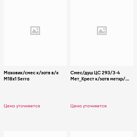
Маховик/смес к/затв в/к
Смес/душ ЦС 293/3-4
М18х1 Serra
Мет_Крест к/затв метхр/
мах в/к Стандарт Подольск
СМ508320
Цена уточняется
Цена уточняется