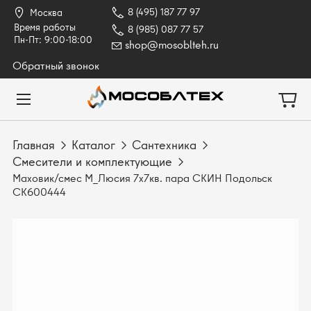
8 (495) 187 77 97
Москва
Время работы
8 (985) 087 77 57
Пн-Пт: 9:00-18:00
shop@mosoblteh.ru
Обратный звонок
Главная
Каталог
Сантехника
Смесители и комплектующие
Маховик/смес М_Люсия 7х7кв. пара СКИН Подольск
СК600444