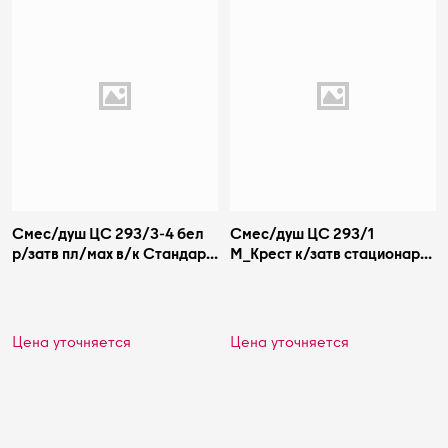
Смес/душ ЦС 293/3-4 бел
Смес/душ ЦС 293/1
р/затв пл/мах в/к Стандарт
М_Крест к/затв стационар
Подольск СМ508415
плхр/мах в/к Стандарт
Подольск СМ508105
Цена уточняется
Цена уточняется