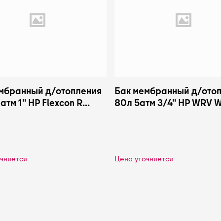
мбранный д/отопления
Бак мембранный д/ото
атм 1" НР Flexcon R
80л 5атм 3/4" НР WRV W
 16603RU
0-14-0120
чняется
Цена уточняется