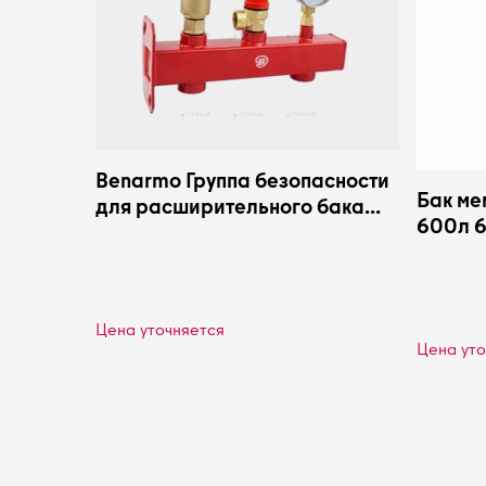
Benarmo Группа безопасности
Бак ме
для расширительного бака
600л 6
3/4 Benarmo
Flamco
Цена уточняется
Цена уто