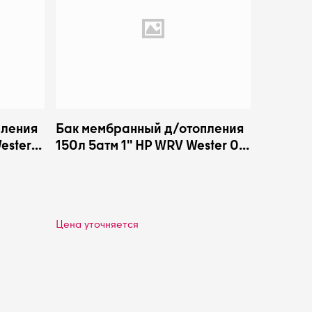
пления
Бак мембранный д/отопления
ester
150л 5атм 1" НР WRV Wester 0-
14-0160
Цена уточняется